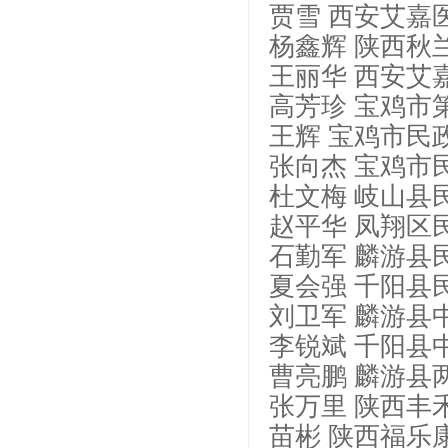
贾雪 西安艾嘉
杨鑫辉 陕西秋
王丽华 西安艾
高芳珍 宝鸡市
王辉 宝鸡市民
张向杰 宝鸡市
杜文梅 岐山县
赵平华 凤翔区
石勤军 麟游县
夏会强 千阳县
刘卫军 麟游县
李锐斌 千阳县
曹亮鹏 麟游县
张万里 陕西丰
苗彬 陕西福乐