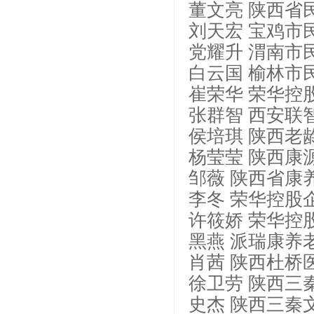
董文亮 陕西省
刘天宏 宝鸡市
党耀升 渭南市
白云国 榆林市
崔荣华 荣华控
张群智 西安联
侯培琪 陕西老
杨莹莹 陕西康
邹薇 陕西省康
李冬 荣华控股
许筱娇 荣华控
黑燕 派瑞康养
肖茜 陕西杜桥
徐卫劳 陕西三
史杰 陕西三秦