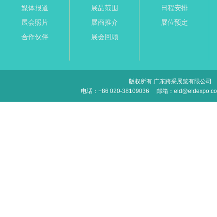
媒体报道
展品范围
日程安排
展会照片
展商推介
展位预定
合作伙伴
展会回顾
版权所有 广东跨采展览有限公司
电话：+86 020-38109036
邮箱：eld@eldexpo.c